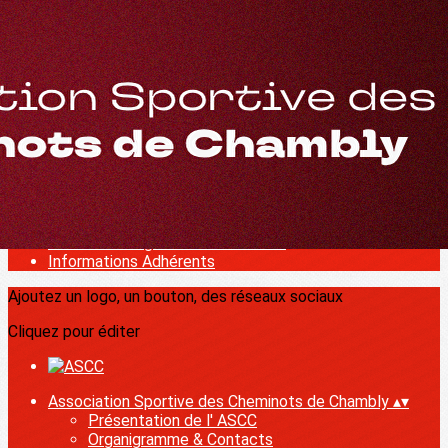
Exporter les lignes sélectionnées
Exporter toutes les colonnes
Exporter uniquement les colonnes affichées
Menu
<
>
Actualités
Contacts et informations
Horaires
Tarifs et Documents
Adhésion en ligne Tennis de Table
Informations Adhérents
Ajoutez un logo, un bouton, des réseaux sociaux
Cliquez pour éditer
Association Sportive des Cheminots de Chambly
▴
▾
Présentation de l' ASCC
Organigramme & Contacts