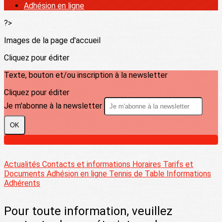
Adhésion en ligne
?>
Images de la page d'accueil
Cliquez pour éditer
Texte, bouton et/ou inscription à la newsletter
Cliquez pour éditer
Je m'abonne à la newsletter
OK
Actualités
Contacts et informations
Horaires
Tarifs et
Documents
Adhésion en ligne Tennis de Table
Informations
Adhérents
Pour toute information, veuillez