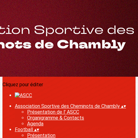
Exporter les lignes sélectionnées
Exporter toutes les colonnes
Exporter uniquement les colonnes affichées
Menu
<
>
Présentation de l' ASCC
Organigramme & Contacts
Agenda
Ajoutez un logo, un bouton, des réseaux sociaux
Cliquez pour éditer
Association Sportive des Cheminots de Chambly
▴
▾
Présentation de l' ASCC
Organigramme & Contacts
Agenda
Football
▴
▾
Présentation